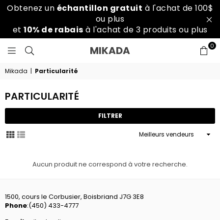
Obtenez un
échantillon gratuit
à l'achat de 100$
ou plus
et
10% de rabais
à l'achat de 3 produits ou plus
0
MIKADA
MIKADA
SALON
SPA
Mikada
|
Particularité
PARTICULARITÉ
FILTRER
Appliquer
Aucun produit ne correspond à votre recherche.
1500, cours le Corbusier, Boisbriand J7G 3E8
Phone
:
(450) 433-4777